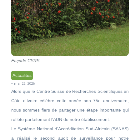
Façade CSRS
Actualités
-
mai 26, 2026
Alors que le Centre Suisse de Recherches Scientifiques en
Côte d'Ivoire célèbre cette année son 75e anniversaire,
nous sommes fiers de partager une étape importante qui
reflète parfaitement l’ADN de notre établissement.
Le Système National d’Accréditation Sud-Africain (SANAS)
a réalisé le second audit de surveillance pour notre