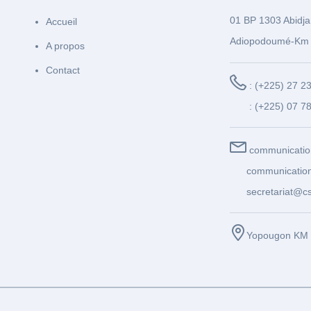
01 BP 1303 Abidja
Accueil
Adiopodoumé-Km 
A propos
Contact
: (+225) 27 2
: (+225) 07 7
communicatio
communication
secretariat@cs
Yopougon KM 1