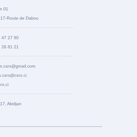
n 01
17-Route de Dabou
3 47 27 90
8 26 81 21
n.csrs@gmail.com
.csrs@csrs.ci
rs.ci
7, Abidjan