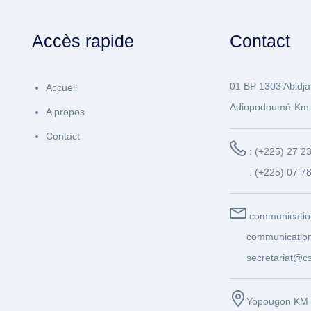
Accès rapide
Contact
01 BP 1303 Abidja
Accueil
Adiopodoumé-Km 
A propos
Contact
: (+225) 27 2
: (+225) 07 7
communicatio
communication
secretariat@cs
Yopougon KM 1