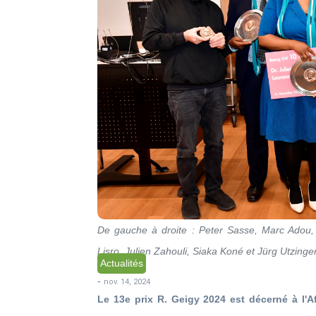
De gauche à droite : Peter Sasse, Marc Adou,
Lisro, Julien Zahouli, Siaka Koné et Jürg Utzinge
Actualités
-
nov. 14, 2024
Le 13e prix R. Geigy 2024 est décerné à l'A