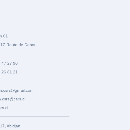
n 01
17-Route de Dabou
3 47 27 90
8 26 81 21
n.csrs@gmail.com
.csrs@csrs.ci
rs.ci
7, Abidjan