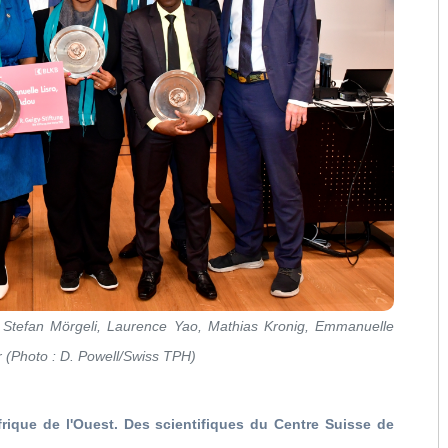
 Stefan Mörgeli, Laurence Yao, Mathias Kronig, Emmanuelle
r (Photo : D. Powell/Swiss TPH)
frique de l'Ouest. Des scientifiques du Centre Suisse de