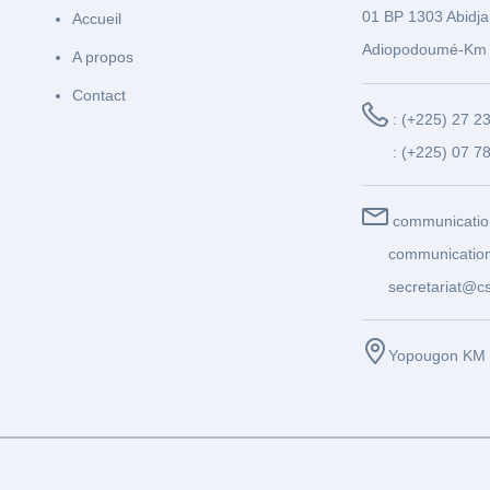
01 BP 1303 Abidja
Accueil
Adiopodoumé-Km 
A propos
Contact
: (+225) 27 2
: (+225) 07 7
communicatio
communication
secretariat@cs
Yopougon KM 1