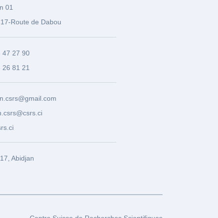
n 01
17-Route de Dabou
3 47 27 90
8 26 81 21
n.csrs@gmail.com
.csrs@csrs.ci
rs.ci
7, Abidjan