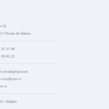
n 01
17-Route de Dabou
3 47 27 90
8 26 81 21
n.csrs@gmail.com
.csrs@csrs.ci
rs.ci
7, Abidjan