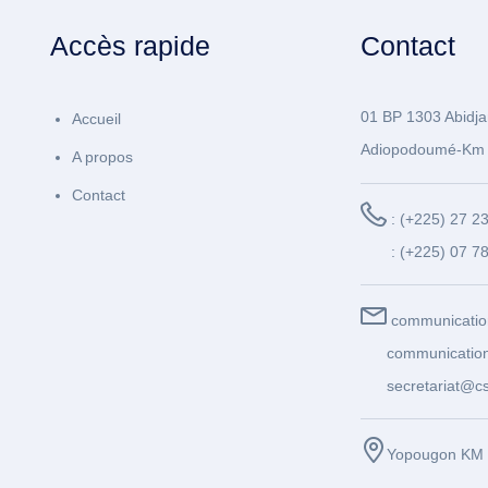
Accès rapide
Contact
01 BP 1303 Abidja
Accueil
Adiopodoumé-Km 
A propos
Contact
: (+225) 27 2
: (+225) 07 7
communicatio
communication
secretariat@cs
Yopougon KM 1