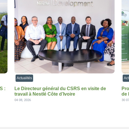
Actualités
Act
S :
Le Directeur général du CSRS en visite de
Pro
travail à Nestlé Côte d’Ivoire
de 
04 08, 2026
30 07