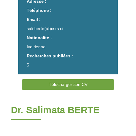
Adresse :
Téléphone :
Email :
sali.berte(at)csrs.ci
Nationalité :
Ivoirienne
Recherches publiées :
5
Télécharger son CV
Dr. Salimata BERTE