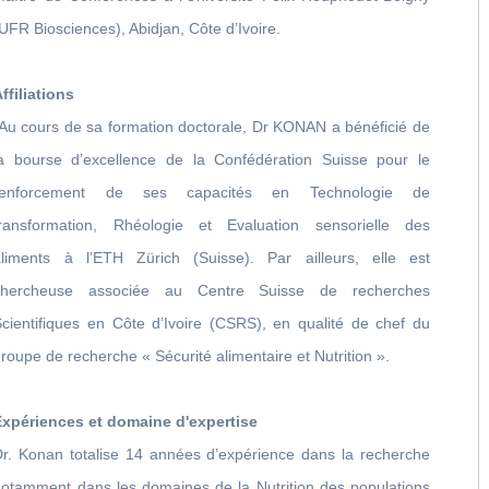
UFR Biosciences), Abidjan, Côte d’Ivoire.
ffiliations
Au cours de sa formation doctorale, Dr KONAN a bénéficié de
la bourse d’excellence de la Confédération Suisse pour le
renforcement de ses capacités en Technologie de
transformation, Rhéologie et Evaluation sensorielle des
aliments à l’ETH Zürich (Suisse). Par ailleurs, elle est
chercheuse associée au Centre Suisse de recherches
Scientifiques en Côte d’Ivoire (CSRS), en qualité de chef du
roupe de recherche « Sécurité alimentaire et Nutrition ».
Expériences et domaine d'expertise
Dr. Konan totalise 14 années d’expérience dans la recherche
notamment dans les domaines de la Nutrition des populations