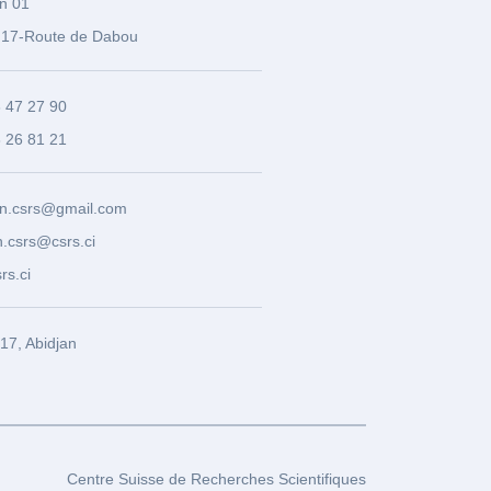
n 01
17-Route de Dabou
3 47 27 90
8 26 81 21
n.csrs@gmail.com
.csrs@csrs.ci
rs.ci
7, Abidjan
Centre Suisse de Recherches Scientifiques