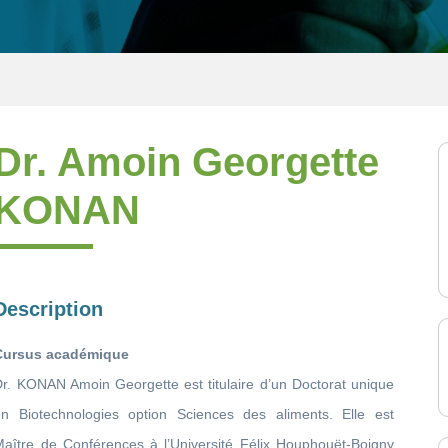
Dr. Amoin Georgette
KONAN
Description
Cursus académique
Dr. KONAN Amoin Georgette est titulaire d’un Doctorat unique
en Biotechnologies option Sciences des aliments. Elle est
Maître de Conférences à l’Université Félix Houphouët-Boigny