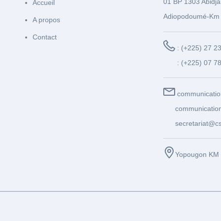
01 BP 1303 Abidja
Accueil
Adiopodoumé-Km 
A propos
Contact
: (+225) 27 2
: (+225) 07 7
communicatio
communication
secretariat@cs
Yopougon KM 1