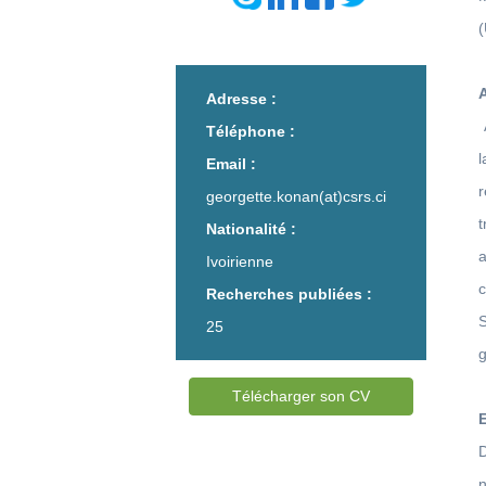
(
A
Adresse :
Téléphone :
Email :
georgette.konan(at)csrs.ci
Nationalité :
Ivoirienne
Recherches publiées :
25
g
Télécharger son CV