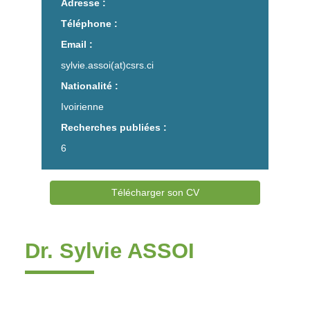
Adresse :
Téléphone :
Email :
sylvie.assoi(at)csrs.ci
Nationalité :
Ivoirienne
Recherches publiées :
6
Télécharger son CV
Dr. Sylvie ASSOI