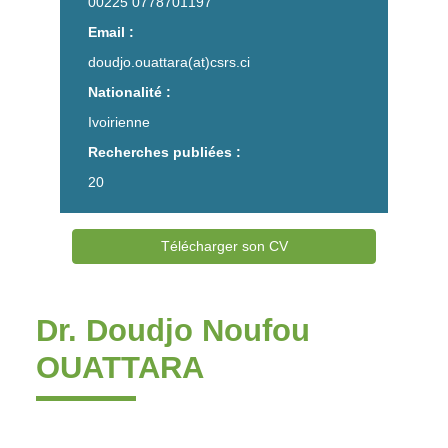
00225 0778701197
Email :
doudjo.ouattara(at)csrs.ci
Nationalité :
Ivoirienne
Recherches publiées :
20
Télécharger son CV
Dr. Doudjo Noufou
OUATTARA