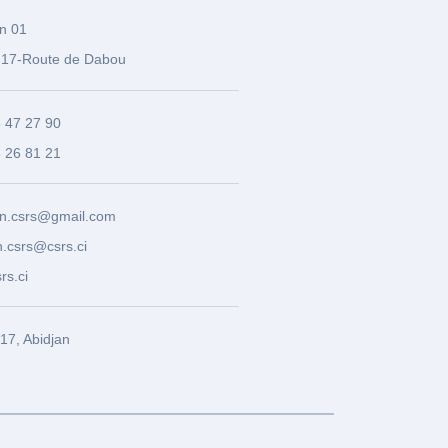
n 01
17-Route de Dabou
3 47 27 90
8 26 81 21
n.csrs@gmail.com
.csrs@csrs.ci
rs.ci
7, Abidjan