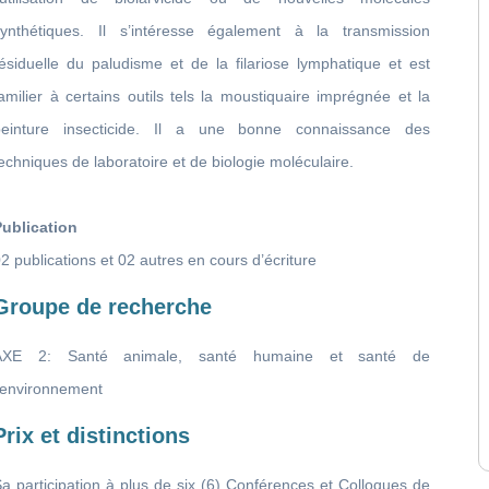
synthétiques. Il s’intéresse également à la transmission
ésiduelle du paludisme et de la filariose lymphatique et est
amilier à certains outils tels la moustiquaire imprégnée et la
peinture insecticide. Il a une bonne connaissance des
echniques de laboratoire et de biologie moléculaire.
Publication
2 publications et 02 autres en cours d’écriture
Groupe de recherche
AXE 2: Santé animale, santé humaine et santé de
l’environnement
Prix et distinctions
a participation à plus de six (6) Conférences et Colloques de