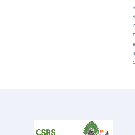
d
e
l