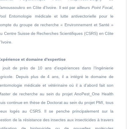
amoussoukro en Côte d'Ivoire. Il est par ailleurs
Point Focal
,
Pool Entomologie médicale et lutte antivectorielle pour le
compte du groupe de recherche « Environnement et Santé »
au Centre Suisse de Recherches Scientifiques (CSRS) en Côte
'Ivoire.
Expérience et domaine d'expertise
Il jouit de près de 10 ans d’expériences dans l’Ingénierie
agricole. Depuis plus de 4 ans, il a intégré le domaine de
’entomologie médicale et vétérinaire où il a d’abord fait son
Master de recherche au sein du projet AnoPest_One Health
uis continue en thèse de Doctorat au sein du projet PMI, tous
deux logés au CSRS. Il se penche principalement sur la
estion de la résistance des insectes aux insecticides à travers
l’utilisation de biolarvicide ou de nouvelles molécules