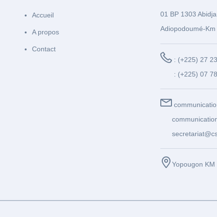
01 BP 1303 Abidja
Accueil
Adiopodoumé-Km 
A propos
Contact
: (+225) 27 2
: (+225) 07 7
communicatio
communication
secretariat@cs
Yopougon KM 1