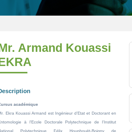
Mr. Armand Kouassi
EKRA
Description
Cursus académique
Mr. Ekra Kouassi Armand est Ingénieur d’Etat et Doctorant en
Entomologie à l'Ecole Doctorale Polytechnique de l’Institut
National Polytechnique Félix Houphouët-Boigny de