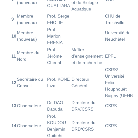
(nouveau)
et de Biologie
OUATTARA
Aquatique
Membre
Prof. Serge
CHU de
9
(nouveau)
EHOLIE
Treichville
Prof.
Membre
Université de
10
Marion
(nouveau)
Neuchâtel
FRESIA
Prof.
Maître
Membre du
11
Jérôme
d’enseignement
EPFL
Nord
Chenal
et de recherche
CSRS/
Université
Secrétaire du
Prof. KONE
Directeur
12
Felix
Conseil
Inza
Général
Houphouët
Boigny (UFHB
Dr. DAO
Directeur du
13
Observateur
CSRS
Daouda
DRV/CSRS
Prof.
KOUDOU
Directeur du
14
Observateur
CSRS
Benjamin
DRD/CSRS
Guibehi