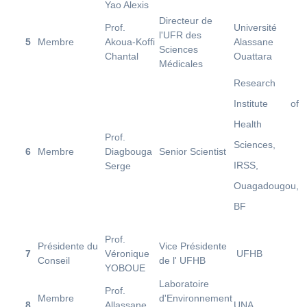
Yao Alexis
Directeur de
Prof.
Université
l'UFR des
5
Membre
Akoua-Koffi
Alassane
Sciences
Chantal
Ouattara
Médicales
Research
Institute of
Health
Prof.
Sciences,
6
Membre
Diagbouga
Senior Scientist
IRSS,
Serge
Ouagadougou,
BF
Prof.
Présidente du
Vice Présidente
7
Véronique
UFHB
Conseil
de l' UFHB
YOBOUE
Laboratoire
Prof.
Membre
d'Environnement
8
Allassane
UNA