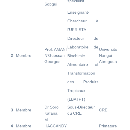
specialist
Sobgui
Enseignant-
Chercheur à
l'UFR STA
Directeur du
Laboratoire de
Prof. AMANI
Université
2
Membre
N’Guessan
Nangui
Biochimie
Georges
Abrogoua
Alimentaire et
Transformation
des Produits
Tropicaux
(LBATPT)
Dr Soro
Sous-Directeur
3
Membre
CRE
Kafana
du CRE
M.
4
Membre
HACCANDY
Primature