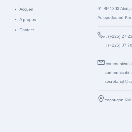
01 BP 1303 Abidja
Accueil
Adiopodoumé-Km 
A propos
Contact
: (+225) 27 2
: (+225) 07 7
communicatio
communication
secretariat@cs
Yopougon KM 1