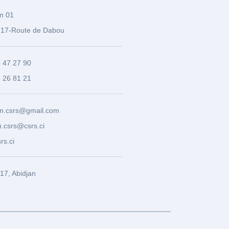
n 01
17-Route de Dabou
3 47 27 90
8 26 81 21
n.csrs@gmail.com
.csrs@csrs.ci
rs.ci
7, Abidjan