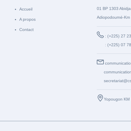
01 BP 1303 Abidja
Accueil
Adiopodoumé-Km 
A propos
Contact
: (+225) 27 2
: (+225) 07 7
communicatio
communication
secretariat@cs
Yopougon KM 1