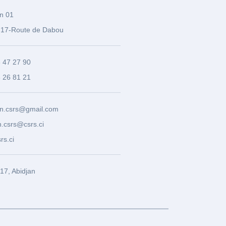
n 01
17-Route de Dabou
3 47 27 90
8 26 81 21
n.csrs@gmail.com
.csrs@csrs.ci
rs.ci
7, Abidjan