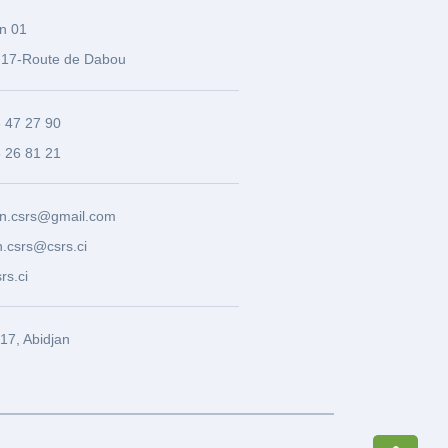
n 01
17-Route de Dabou
3 47 27 90
8 26 81 21
n.csrs@gmail.com
.csrs@csrs.ci
rs.ci
7, Abidjan