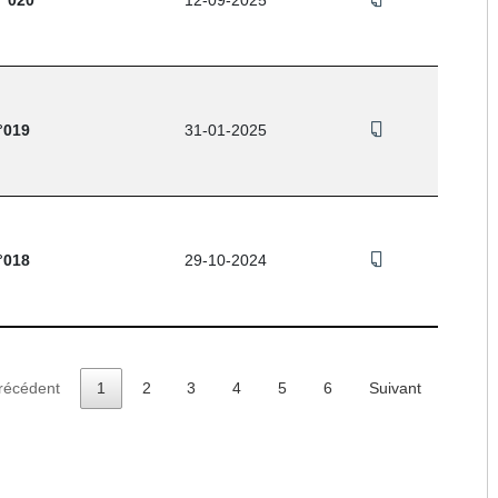
° 020
12-09-2025
°019
31-01-2025
°018
29-10-2024
récédent
1
2
3
4
5
6
Suivant