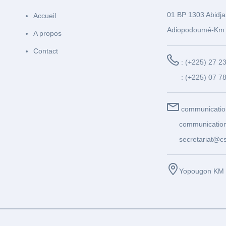
01 BP 1303 Abidja
Accueil
Adiopodoumé-Km 
A propos
Contact
: (+225) 27 2
: (+225) 07 7
communicatio
communication
secretariat@cs
Yopougon KM 1