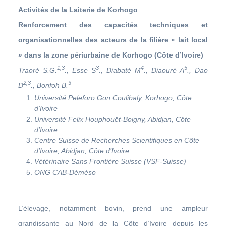
Activités de la Laiterie de Korhogo
R
enforcement des capacités techniques et
organisationnelles des acteurs de la filière « lait local
» dans la zone périurbaine de Korhogo (Côte d’Ivoire)
1,3
3
4
5
Traoré S.G.
., Esse S
., Diabaté M
., Diaouré A
., Dao
2,3
3
D
., Bonfoh B.
Université Peleforo Gon Coulibaly, Korhogo, Côte
d’Ivoire
Université Felix Houphouët-Boigny, Abidjan, Côte
d’Ivoire
Centre Suisse de Recherches Scientifiques en Côte
d’Ivoire, Abidjan, Côte d’Ivoire
Vétérinaire Sans Frontière Suisse (VSF-Suisse)
ONG CAB-Dèmèso
L’élevage, notamment bovin, prend une ampleur
grandissante au Nord de la Côte d’Ivoire depuis les