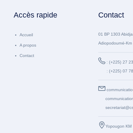
Accès rapide
Contact
01 BP 1303 Abidja
Accueil
Adiopodoumé-Km 
A propos
Contact
: (+225) 27 2
: (+225) 07 7
communicatio
communication
secretariat@cs
Yopougon KM 1