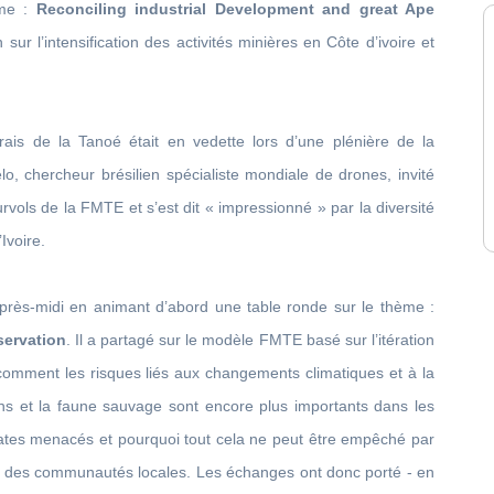
ème :
Reconciling industrial Development and great Ape
sur l’intensification des activités minières en Côte d’ivoire et
rais de la Tanoé était en vedette lors d’une plénière de la
o, chercheur brésilien spécialiste mondiale de drones, invité
rvols de la FMTE et s’est dit « impressionné » par la diversité
Ivoire.
après-midi en animant d’abord une table ronde sur le thème :
servation
. Il a partagé sur le modèle FMTE basé sur l’itération
mment les risques liés aux changements climatiques et à la
ns et la faune sauvage sont encore plus importants dans les
mates menacés et pourquoi tout cela ne peut être empêché par
ide des communautés locales. Les échanges ont donc porté - en