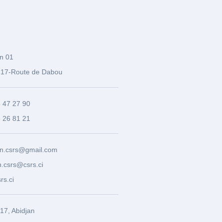
n 01
17-Route de Dabou
3 47 27 90
8 26 81 21
n.csrs@gmail.com
.csrs@csrs.ci
rs.ci
7, Abidjan