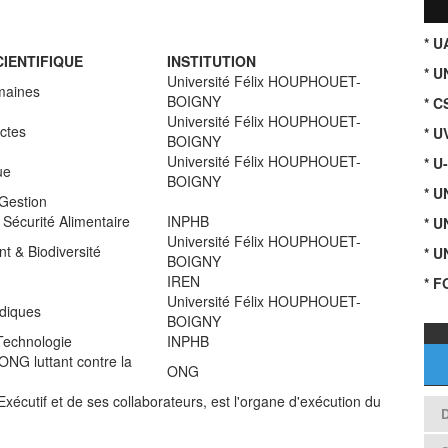
* 
IENTIFIQUE
INSTITUTION
* U
Université Félix HOUPHOUET-
maines
BOIGNY
* C
Université Félix HOUPHOUET-
ctes
* U
BOIGNY
Université Félix HOUPHOUET-
* U
ue
BOIGNY
* 
Gestion
t Sécurité Alimentaire
INPHB
* 
Université Félix HOUPHOUET-
t & Biodiversité
* 
BOIGNY
IREN
* F
Université Félix HOUPHOUET-
idiques
BOIGNY
 Technologie
INPHB
 ONG luttant contre la
ONG
xécutif et de ses collaborateurs, est l'organe d'exécution du
D