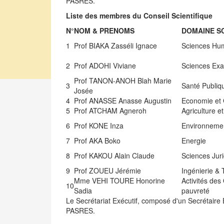
PASRES.
Liste des membres du Conseil Scientifique
N°
NOM & PRENOMS
DOMAINE SC
1
Prof BIAKA Zasséli Ignace
Sciences Hu
2
Prof ADOHI Viviane
Sciences Exa
Prof TANON-ANOH Blah Marie
3
Santé Publiq
Josée
4
Prof ANASSE Anasse Augustin
Economie et 
5
Prof ATCHAM Agneroh
Agriculture e
6
Prof KONE Inza
Environnemen
7
Prof AKA Boko
Energie
8
Prof KAKOU Alain Claude
Sciences Jur
9
Prof ZOUEU Jérémie
Ingénierie &
Mme VEHI TOURE Honorine
Activités des
10
Sadia
pauvreté
Le Secrétariat Exécutif, composé d'un Secrétaire E
PASRES.