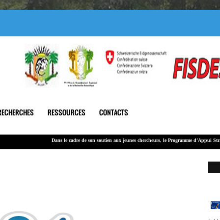
RECHERCHES
RESSOURCES
CONTACTS
Dans le cadre de son soutien
aux jeunes chercheurs
, le Programme d’Appui Stratégique à la
Le montant global alloué à cet appel est de 100 000 000 F CFA.
LA
202