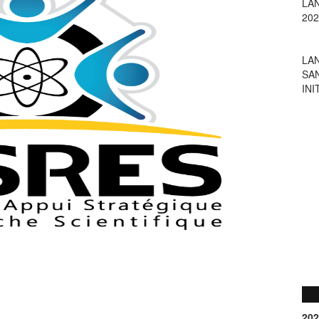
LA
SA
INI
202