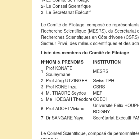
2- Le Conseil Scientifique
3- Le Secrétariat Exécutif
Le Comité de Pilotage, composé de représentants 
Recherche Scientifique (MESRS), du Secrétariat d
Recherches Scientifiques en Côte d'Ivoire (CSRS)
Secteur Privé, des milieux scientifiques et des a
Liste des membres du Comité de Pilotage
N°
NOM & PRENOMS
INSTITUTION
Prof KONATE
1
MESRS
Souleymane
2
Prof Jürg UTZINGER
Swiss TPH
3
Prof KONE Inza
CSRS
4
M. TRAORE Seydou
MEF
5
Me HOEGAH Théodore
CGECI
Université Félix HOU
6
Prof ADOHI Viviane
BOIGNY
7
Dr SANGARE Yaya
Secrétariat Exécutif P
Le Conseil Scientifique, composé de personnalités