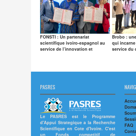
FONSTI : Un partenariat
Brobo : une
scientifique ivoiro-espagnol au
qui incarne
service de l’innovation et
service du
PASRES
NAVIG
Accue
Doma
Soumi
Le PASRES est le Programme
Sess
d'Appui Strategique a la Recherche
FAQ
Scientifique en Cote d'Ivoire. C'est
Cont
un Fonds competitif de