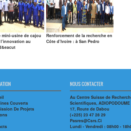
 mini-usine de cajou
Renforcement de la recherche en
 l’innovation au
Côte d’Ivoire : à San Pedro
 d&eacut
ATION
NOUS CONTACTER
il
Au Centre Suisse de Recherc
ines Couverts
Scientifiques, ADIOPODOUME
ssion De Projets
17, Route de Dabou
ions
(+225) 23 47 28 29
Pasres@Csrs.Ci
acts
Lundi - Vendredi : 08h00 - 18h