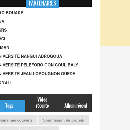
PARTENAIRES
UAO BOUAKE
NA
SRS
VCI
-MAN
UNIVERSITE NANGUI ABROGOUA
UNIVERSITE PELEFORO GON COULIBALY
UNIVERSITE JEAN LOROUGNON GUEDE
ONSTI
Video
Tags
récente
Album récent
omaines couverts
Soumission de projets