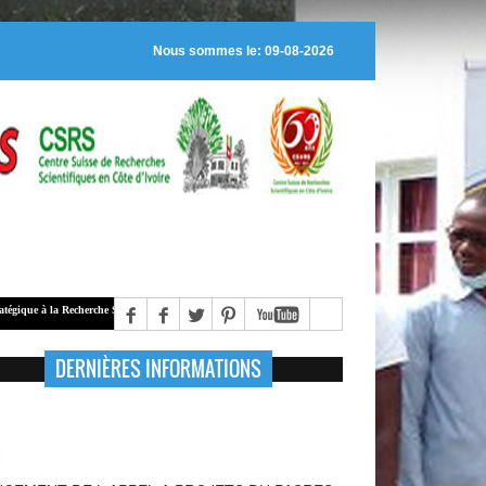
Nous sommes le: 09-08-2026
 Recherche Scientifique (
PASRES
), alloue des bourses de recherche à des jeunes chercheurs régulièreme
DERNIÈRES INFORMATIONS
NCEMENT DE L'APPEL A PROJETS DU PASRES
6