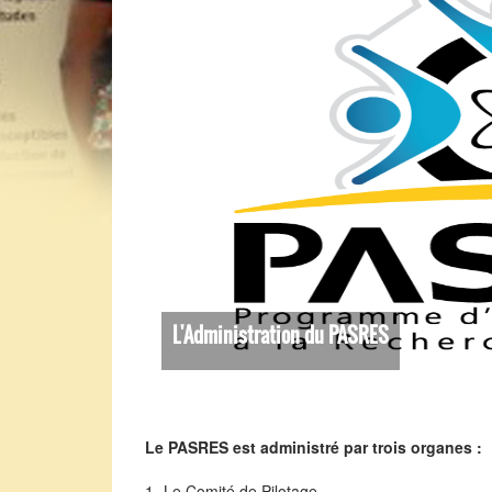
L'Administration du PASRES
Le PASRES est administré par trois organes :
1- Le Comité de Pilotage