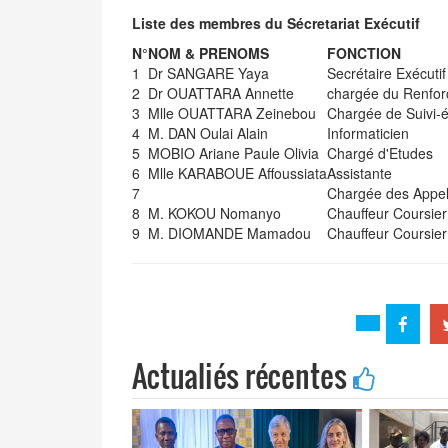
Liste des membres du Sécretariat Exécutif
N°
NOM & PRENOMS
FONCTION
1
Dr SANGARE Yaya
Secrétaire Exécutif
2
Dr OUATTARA Annette
chargée du Renfor
3
Mlle OUATTARA Zeinebou
Chargée de Suivi-é
4
M. DAN Oulai Alain
Informaticien
5
MOBIO Ariane Paule Olivia
Chargé d'Etudes
6
Mlle KARABOUE Affoussiata
Assistante
7
Chargée des Appel
8
M. KOKOU Nomanyo
Chauffeur Coursier
9
M. DIOMANDE Mamadou
Chauffeur Coursier
Actualiés récentes