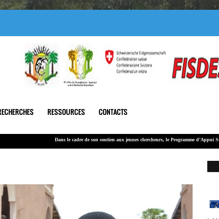
RECHERCHES
RESSOURCES
CONTACTS
Dans le cadre de son soutien
aux jeunes chercheurs
, le Programme d’Appui Stratégique à la 
Le montant global alloué à cet appel est de 100 000 000 F CFA.
LA
202