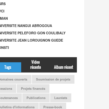
SRS
VCI
-MAN
UNIVERSITE NANGUI ABROGOUA
UNIVERSITE PELEFORO GON COULIBALY
UNIVERSITE JEAN LOROUGNON GUEDE
ONSTI
Video
Tags
récente
Album récent
omaines couverts
Soumission de projets
Sessions
Projets financés
Soutenances
Publications
Lauréats
ulletins d'informations
Presse-book