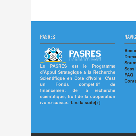
PASRES
NAVIG
Accue
Doma
Soumi
Le PASRES est le Programme
Sess
d'Appui Strategique a la Recherche
FAQ
Scientifique en Cote d'Ivoire. C'est
Cont
un Fonds competitif de
financement de la recherche
scientifique, fruit de la cooperation
ivoiro-suisse...
Lire la suite[+]