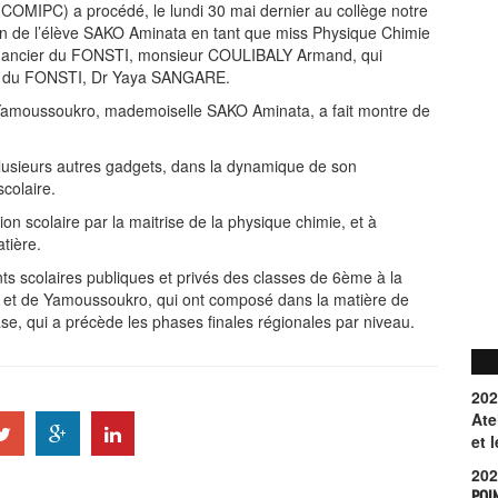
(COMIPC) a procédé, le lundi 30 mai dernier au collège notre
ion de l’élève SAKO Aminata en tant que miss Physique Chimie
 financier du FONSTI, monsieur COULIBALY Armand, qui
ral du FONSTI, Dr Yaya SANGARE.
Yamoussoukro, mademoiselle SAKO Aminata, a fait montre de
lusieurs autres gadgets, dans la dynamique de son
colaire.
tion scolaire par la maitrise de la physique chimie, et à
atière.
nts scolaires publiques et privés des classes de 6ème à la
 et de Yamoussoukro, qui ont composé dans la matière de
ase, qui a précède les phases finales régionales par niveau.
202
Ate
et 
202
POI