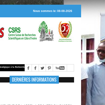
Nous sommes le: 08-08-2026
Recherche Scientifique (
PASRES
), alloue des bourses de recherche à des jeunes chercheurs régulièremen
DERNIÈRES INFORMATIONS
NCEMENT DE L'APPEL A PROJETS DU PASRES
6