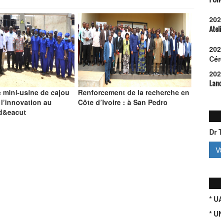
202
Atel
202
Cér
202
Lanc
 mini-usine de cajou
Renforcement de la recherche en
 l’innovation au
Côte d’Ivoire : à San Pedro
 d&eacut
Dr 
V
* 
* U