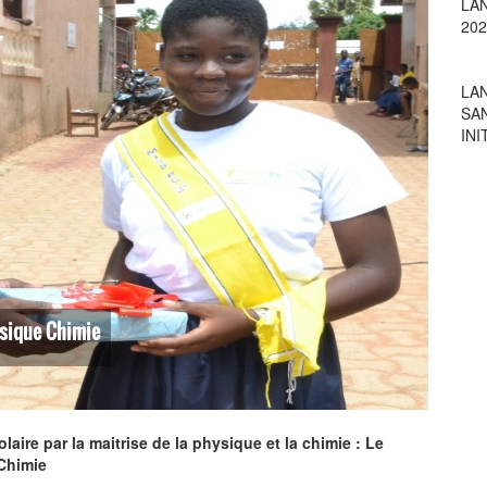
LA
SA
INI
ysique Chimie
laire par la maitrise de la physique et la chimie : Le
Chimie