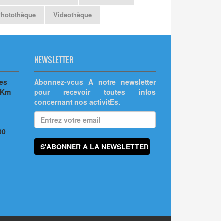
Photothèque
Videothèque
NEWSLETTER
hes
Abonnez-vous A notre newsletter
 Km
pour recevoir toutes infos
concernant nos activitEs.
00