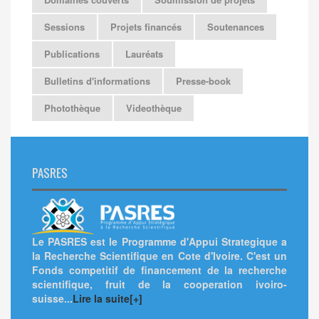
Sessions
Projets financés
Soutenances
Publications
Lauréats
Bulletins d'informations
Presse-book
Photothèque
Videothèque
PASRES
Le PASRES est le Programme d'Appui Strategique a
la Recherche Scientifique en Cote d'Ivoire. C'est un
Fonds competitif de financement de la recherche
scientifique, fruit de la cooperation ivoiro-
suisse...
Lire la suite[+]