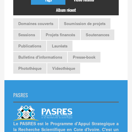
Album récent
Domaines couverts
Soumission de projets
Sessions
Projets financés
Soutenances
Publications
Lauréats
Bulletins d'informations
Presse-book
Photothèque
Videothèque
PASRES
Le PASRES est le Programme d'Appui Strategique a
la Recherche Scientifique en Cote d'Ivoire. C'est un