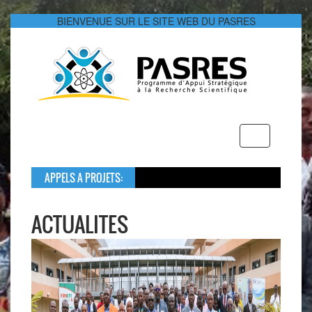
BIENVENUE SUR LE SITE WEB DU PASRES
Toggle
navigation
APPELS A PROJETS:
Dans le cadr
Le montant g
ACTUALITES