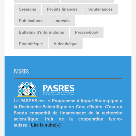
Sessions
Projets financés
Soutenances
Publications
Lauréats
Bulletins d'informations
Presse-book
Photothèque
Videothèque
PASRES
Le PASRES est le Programme d'Appui Strategique a
la Recherche Scientifique en Cote d'Ivoire. C'est un
Fonds competitif de financement de la recherche
scientifique, fruit de la cooperation ivoiro-
suisse...
Lire la suite[+]