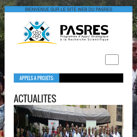
BIENVENUE SUR LE SITE WEB DU PASRES
Toggle
navigation
APPELS A PROJETS:
Dans le cadre
Le montant glo
ACTUALITES