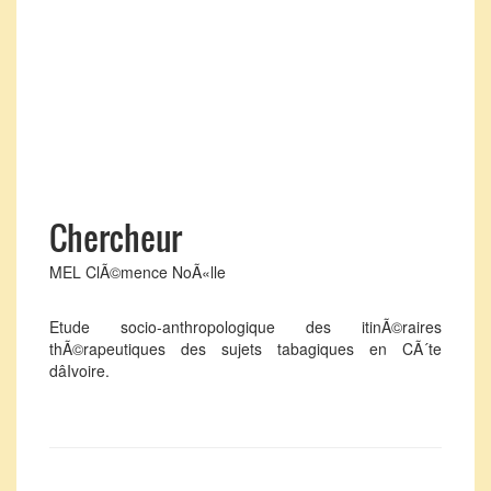
Chercheur
MEL ClÃ©mence NoÃ«lle
Etude socio-anthropologique des itinÃ©raires
thÃ©rapeutiques des sujets tabagiques en CÃ´te
dâIvoire.