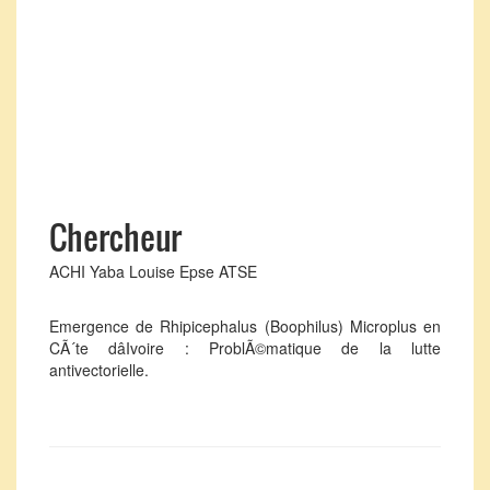
Chercheur
ACHI Yaba Louise Epse ATSE
Emergence de Rhipicephalus (Boophilus) Microplus en
CÃ´te dâIvoire : ProblÃ©matique de la lutte
antivectorielle.