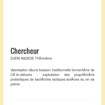
Chercheur
DJENI NâDEDE ThÃ©odore
Valorisation dâune boisson traditionnelle fermentÃ©e de
CÃ´te-dâIvoire : exploitation des propriÃ©tÃ©s
probiotiques de bactÃ©ries lactiques isolÃ©es du vin de
palme.