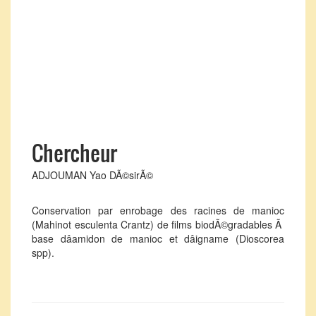
Chercheur
ADJOUMAN Yao DÃ©sirÃ©
Conservation par enrobage des racines de manioc
(Mahinot esculenta Crantz) de films biodÃ©gradables Ã
base dâamidon de manioc et dâigname (Dioscorea
spp).