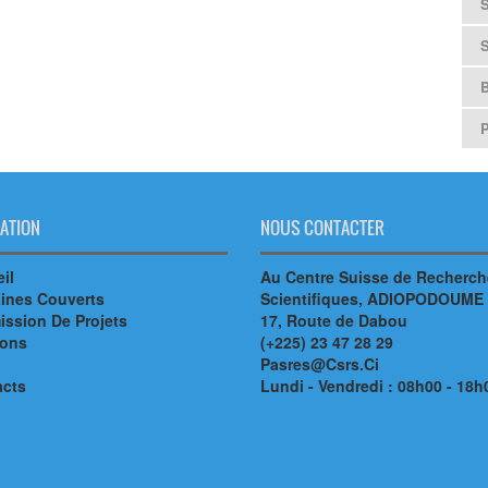
B
ATION
NOUS CONTACTER
il
Au Centre Suisse de Recherc
ines Couverts
Scientifiques, ADIOPODOUME
ssion De Projets
17, Route de Dabou
ions
(+225) 23 47 28 29
Pasres@Csrs.Ci
acts
Lundi - Vendredi : 08h00 - 18h