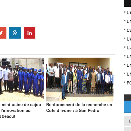
* 
* U
* C
* U
* U
* 
* 
* 
* F
 mini-usine de cajou
Renforcement de la recherche en
 l’innovation au
Côte d’Ivoire : à San Pedro
 d&eacut
D