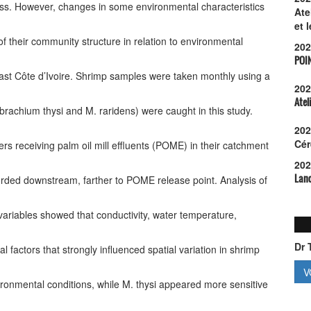
ss. However, changes in some environmental characteristics
Ate
et 
of their community structure in relation to environmental
202
POI
 East Côte d’Ivoire. Shrimp samples were taken monthly using a
202
Atel
rachium thysi and M. raridens) were caught in this study.
202
Cér
rs receiving palm oil mill effluents (POME) in their catchment
202
Lanc
orded downstream, farther to POME release point. Analysis of
riables showed that conductivity, water temperature,
Dr 
factors that strongly influenced spatial variation in shrimp
V
ironmental conditions, while M. thysi appeared more sensitive