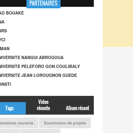
PARTENAIRES
UAO BOUAKE
NA
SRS
VCI
-MAN
UNIVERSITE NANGUI ABROGOUA
UNIVERSITE PELEFORO GON COULIBALY
UNIVERSITE JEAN LOROUGNON GUEDE
ONSTI
Video
Tags
récente
Album récent
omaines couverts
Soumission de projets