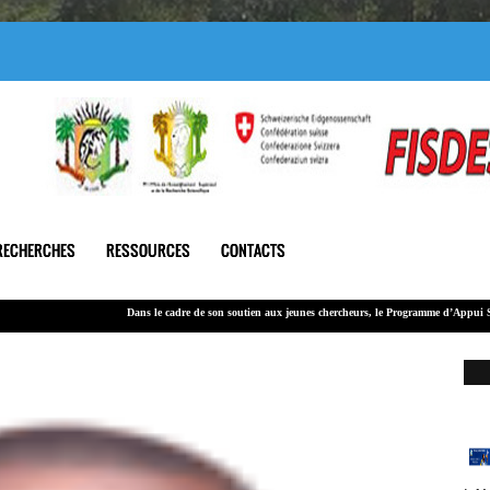
RECHERCHES
RESSOURCES
CONTACTS
Dans le cadre de son soutien
aux jeunes chercheurs
, le Programme d’Appui Stratégique à 
Le montant global alloué à cet appel est de 100 000 000 F CFA.
LA
202