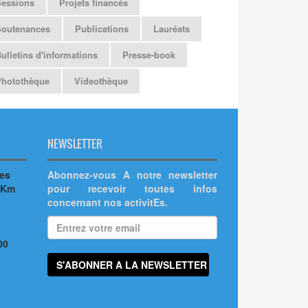
Sessions
Projets financés
Soutenances
Publications
Lauréats
ulletins d'informations
Presse-book
Photothèque
Videothèque
NEWSLETTER
hes
Abonnez-vous A notre newsletter
 Km
pour recevoir toutes infos
concernant nos activitEs.
00