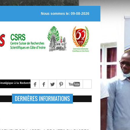
Nous sommes le: 09-08-2026
la Recherche Scientifique (
PASRES
), alloue des bourses de recherche à des jeunes chercheurs régulière
DERNIÈRES INFORMATIONS
NCEMENT DE L'APPEL A PROJETS DU PASRES
6