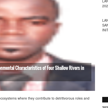
LA
SA
INI
nmental Characteristics of Four Shallow Rivers in
cosystems where they contribute to detritivorous roles and
202