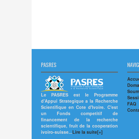
PASRES
NAVIG
Accue
Doma
Soumi
Le PASRES est le Programme
Sess
d'Appui Strategique a la Recherche
FAQ
Scientifique en Cote d'Ivoire. C'est
Cont
un Fonds competitif de
financement de la recherche
scientifique, fruit de la cooperation
ivoiro-suisse...
Lire la suite[+]