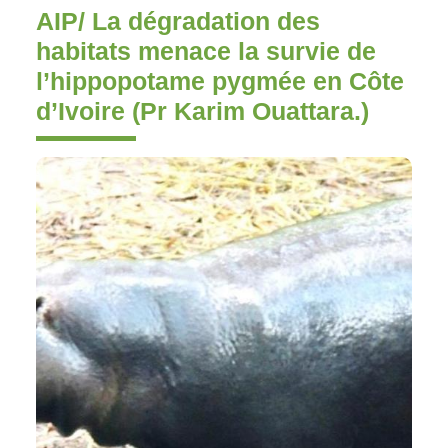
AIP/ La dégradation des
habitats menace la survie de
l’hippopotame pygmée en Côte
d’Ivoire (Pr Karim Ouattara.)