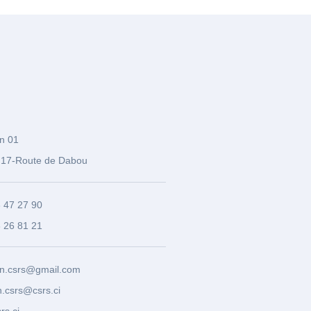
n 01
17-Route de Dabou
3 47 27 90
8 26 81 21
n.csrs@gmail.com
.csrs@csrs.ci