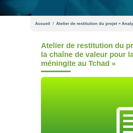
Accueil
Atelier de restitution du projet « Ana
Atelier de restitution du p
la chaîne de valeur pour 
méningite au Tchad »