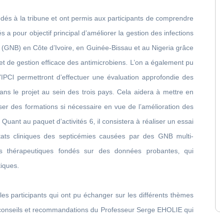
édés à la tribune et ont permis aux participants de comprendre
és a pour objectif principal d’améliorer la gestion des infections
 (GNB) en Côte d’Ivoire, en Guinée-Bissau et au Nigeria grâce
et de gestion efficace des antimicrobiens. L’on a également pu
 l’IPCI permettront d’effectuer une évaluation approfondie des
dans le projet au sein des trois pays. Cela aidera à mettre en
ser des formations si nécessaire en vue de l’amélioration des
Quant au paquet d’activités 6, il consistera à réaliser un essai
ultats cliniques des septicémies causées par des GNB multi-
es thérapeutiques fondés sur des données probantes, qui
tiques.
es participants qui ont pu échanger sur les différents thèmes
s conseils et recommandations du Professeur Serge EHOLIE qui