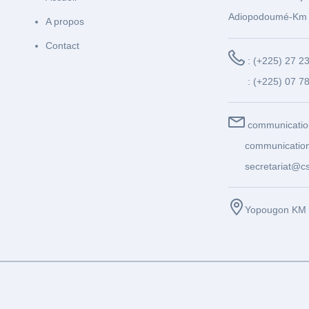
Adiopodoumé-Km 
A propos
Contact
: (+225) 27 2
: (+225) 07 7
communicatio
communication
secretariat@cs
Yopougon KM 1