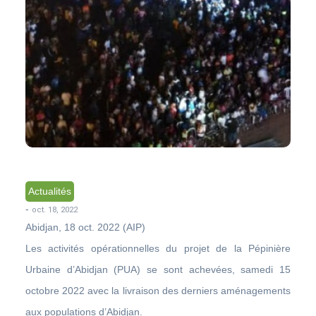
Actualités
-
oct. 18, 2022
Abidjan, 18 oct. 2022 (AIP)
Les activités opérationnelles du projet de la Pépinière
Urbaine d’Abidjan (PUA) se sont achevées, samedi 15
octobre 2022 avec la livraison des derniers aménagements
aux populations d’Abidjan.