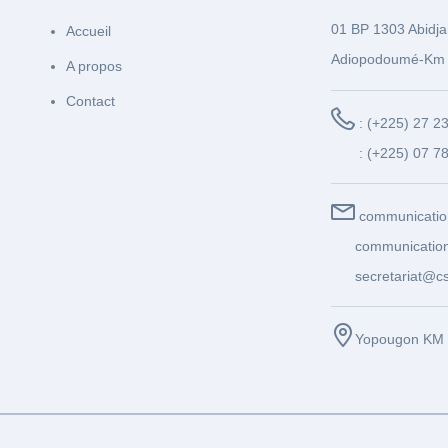
01 BP 1303 Abidja
Accueil
Adiopodoumé-Km 
A propos
Contact
: (+225) 27 2
: (+225) 07 7
communicatio
communication
secretariat@cs
Yopougon KM 1