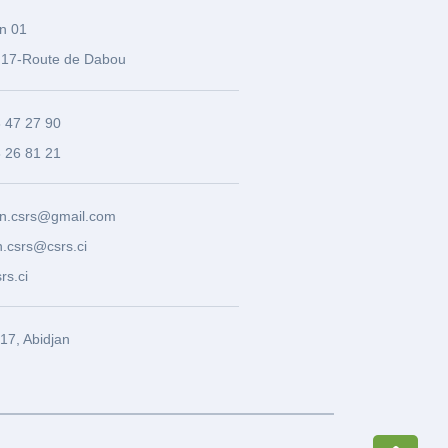
n 01
17-Route de Dabou
3 47 27 90
8 26 81 21
n.csrs@gmail.com
.csrs@csrs.ci
rs.ci
7, Abidjan