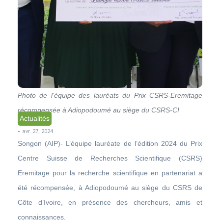
Photo de l’équipe des lauréats du Prix CSRS-Eremitage
récompensée à Adiopodoumé au siège du CSRS-CI
Actualités
-
avr. 27, 2024
Songon (AIP)- L’équipe lauréate de l’édition 2024 du Prix
Centre Suisse de Recherches Scientifique (CSRS)
Eremitage pour la recherche scientifique en partenariat a
été récompensée, à Adiopodoumé au siège du CSRS de
Côte d’Ivoire, en présence des chercheurs, amis et
connaissances.