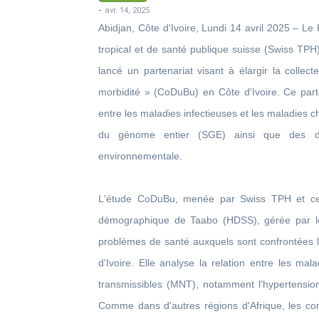
-
avr. 14, 2025
Abidjan, Côte d'Ivoire, Lundi 14 avril 2025 – L
tropical et de santé publique suisse (Swiss TPH
lancé un partenariat visant à élargir la coll
morbidité » (CoDuBu) en Côte d'Ivoire. Ce part
entre les maladies infectieuses et les maladies 
du génome entier (SGE) ainsi que des don
environnementale.
L'étude CoDuBu, menée par Swiss TPH et cent
démographique de Taabo (HDSS), gérée par l
problèmes de santé auxquels sont confrontées l
d'Ivoire. Elle analyse la relation entre les ma
transmissibles (MNT), notamment l'hypertension,
Comme dans d'autres régions d'Afrique, les c