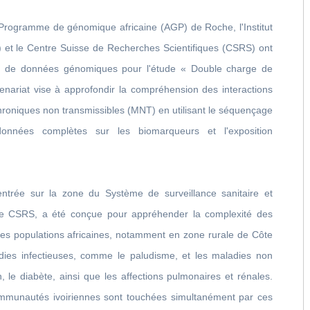
e Programme de génomique africaine (AGP) de Roche, l'Institut
) et le Centre Suisse de Recherches Scientifiques (CSRS) ont
ecte de données génomiques pour l'étude « Double charge de
enariat vise à approfondir la compréhension des interactions
chroniques non transmissibles (MNT) en utilisant le séquençage
nées complètes sur les biomarqueurs et l'exposition
rée sur la zone du Système de surveillance sanitaire et
e CSRS, a été conçue pour appréhender la complexité des
es populations africaines, notamment en zone rurale de Côte
ladies infectieuses, comme le paludisme, et les maladies non
 le diabète, ainsi que les affections pulmonaires et rénales.
ommunautés ivoiriennes sont touchées simultanément par ces