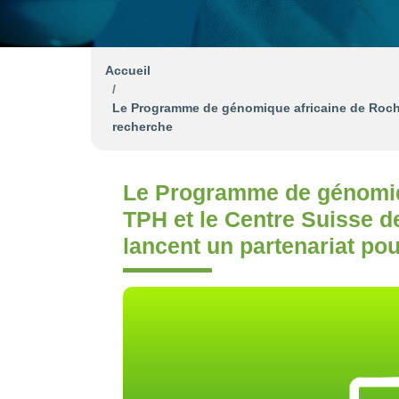
Accueil
Le Programme de génomique africaine de Roche,
recherche
Le Programme de génomiqu
TPH et le Centre Suisse d
lancent un partenariat po