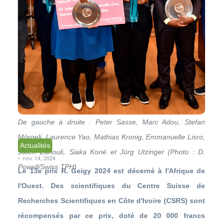
De gauche à droite : Peter Sasse, Marc Adou, Stefan
Mörgeli, Laurence Yao, Mathias Kronig, Emmanuelle Lisro,
Actualités
Julien Zahouli, Siaka Koné et Jürg Utzinger (Photo : D.
-
nov. 14, 2024
Powell/Swiss TPH)
Le 13e prix R. Geigy 2024 est décerné à l'Afrique de
l'Ouest. Des scientifiques du Centre Suisse de
Recherches Scientifiques en Côte d'Ivoire (CSRS) sont
récompensés par ce prix, doté de 20 000 francs