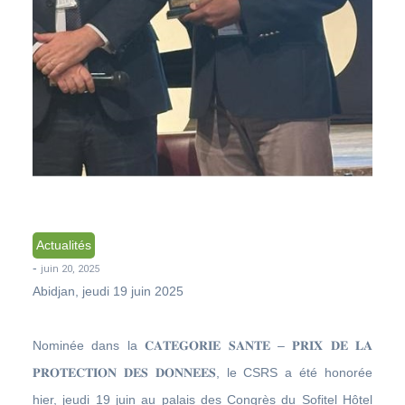
Actualités
-
juin 20, 2025
Abidjan, jeudi 19 juin 2025
Nominée dans la 𝐂𝐀𝐓𝐄𝐆𝐎𝐑𝐈𝐄 𝐒𝐀𝐍𝐓𝐄 – 𝐏𝐑𝐈𝐗 𝐃𝐄 𝐋𝐀
𝐏𝐑𝐎𝐓𝐄𝐂𝐓𝐈𝐎𝐍 𝐃𝐄𝐒 𝐃𝐎𝐍𝐍𝐄𝐄𝐒, le CSRS a été honorée
hier, jeudi 19 juin au palais des Congrès du Sofitel Hôtel