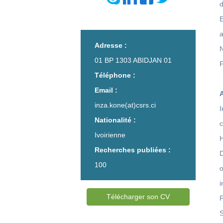
d
a
Adresse :
01 BP 1303 ABIDJAN 01
Téléphone :
Email :
A
inza.kone(at)csrs.ci
Nationalité :
Ivoirienne
H
Recherches publiées :
100
Télécharger son CV
S