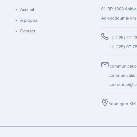
01 BP 1303 Abidja
Accueil
Adiopodoumé-Km 
A propos
Contact
: (+225) 27 2
: (+225) 07 7
communicatio
communication
secretariat@cs
Yopougon KM 1