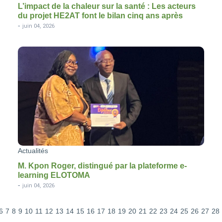
L’impact de la chaleur sur la santé : Les acteurs
du projet HE2AT font le bilan cinq ans après
-
juin 04, 2026
Actualités
M. Kpon Roger, distingué par la plateforme e-
learning ELOTOMA
-
juin 04, 2026
6
7
8
9
10
11
12
13
14
15
16
17
18
19
20
21
22
23
24
25
26
27
28