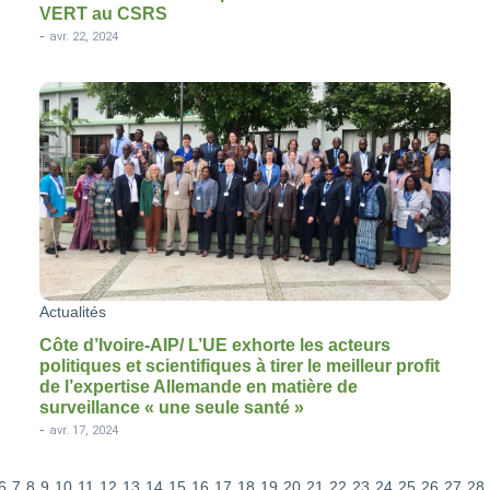
VERT au CSRS
-
avr. 22, 2024
Actualités
Côte d’Ivoire-AIP/ L’UE exhorte les acteurs
politiques et scientifiques à tirer le meilleur profit
de l’expertise Allemande en matière de
surveillance « une seule santé »
-
avr. 17, 2024
6
7
8
9
10
11
12
13
14
15
16
17
18
19
20
21
22
23
24
25
26
27
28