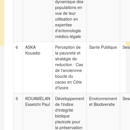
dynamique des
populations en
vue de leur
utilisation en
expertise
d’entomologie
médico-légale
6
ASKA
Perception de
Sante Publique
Sess
Kouadio
la pauvreté et
stratégie de
reduction : Cas
de l'anciennne
boucle du
cacao en Côte
d'Ivoire
5
KOUAMELAN
Développement
Environnement
Sess
Essetchi Paul
de l'indice
et Biodiversite
d'intégrité
biotique
piscicole pour
la préservation