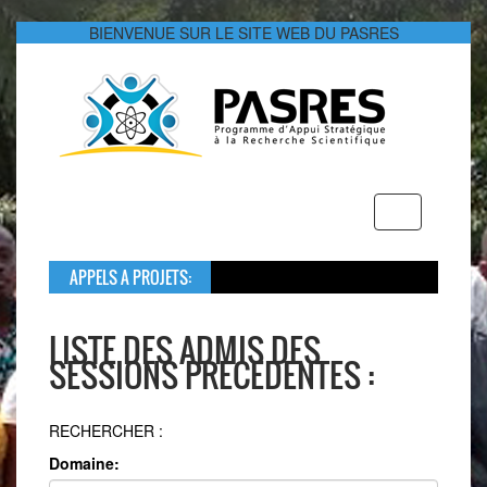
BIENVENUE SUR LE SITE WEB DU PASRES
Toggle
navigation
APPELS A PROJETS:
Dan
Le 
LISTE DES ADMIS DES
SESSIONS PRECEDENTES :
RECHERCHER :
Domaine: