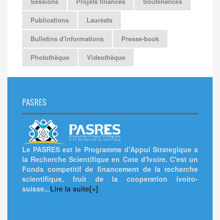
Sessions
Projets financés
Soutenances
Publications
Lauréats
Bulletins d'informations
Presse-book
Photothèque
Videothèque
PASRES
Le PASRES est le Programme d'Appui Strategique a
la Recherche Scientifique en Cote d'Ivoire. C'est un
Fonds competitif de financement de la recherche
scientifique, fruit de la cooperation ivoiro-
suisse...
Lire la suite[+]