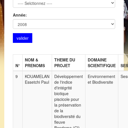
Année:
NOM &
THEME DU
DOMAINE
N°
PRENOMS
PROJET
SCIENTIFIQUE
SE
9
KOUAMELAN
Développement
Environnement
Sess
Essetchi Paul
de l'indice
et Biodiversite
d'intégrité
biotique
piscicole pour
la préservation
de la
biodiversité du
fleuve
Bandama (CI).