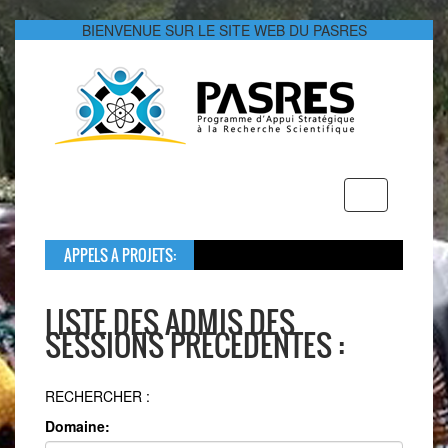
BIENVENUE SUR LE SITE WEB DU PASRES
Toggle
navigation
APPELS A PROJETS:
Dans le cadr
Le montant gl
LISTE DES ADMIS DES
SESSIONS PRECEDENTES :
RECHERCHER :
Domaine: