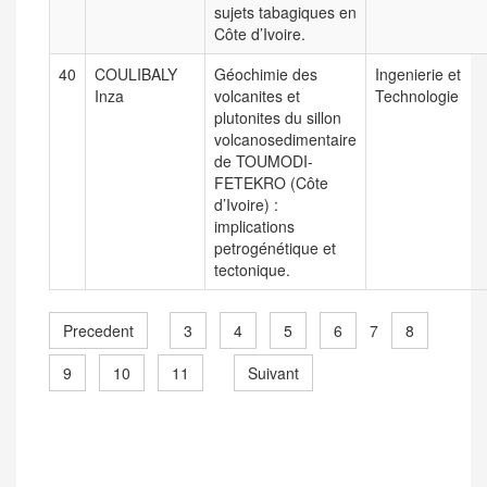
sujets tabagiques en
Côte d’Ivoire.
40
COULIBALY
Géochimie des
Ingenierie et
Inza
volcanites et
Technologie
plutonites du sillon
volcanosedimentaire
de TOUMODI-
FETEKRO (Côte
d’Ivoire) :
implications
petrogénétique et
tectonique.
Precedent
3
4
5
6
8
7
9
10
11
Suivant