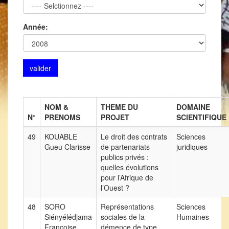
Année:
NOM &
THEME DU
DOMAINE
N°
PRENOMS
PROJET
SCIENTIFIQUE
49
KOUABLE
Le droit des contrats
Sciences
Gueu Clarisse
de partenariats
juridiques
publics privés :
quelles évolutions
pour l’Afrique de
l’Ouest ?
48
SORO
Représentations
Sciences
Siényélédjama
sociales de la
Humaines
Françoise
démence de type