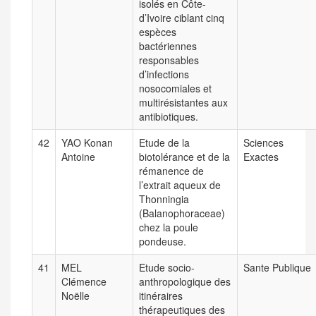
isolés en Côte-
d’Ivoire ciblant cinq
espèces
bactériennes
responsables
d’infections
nosocomiales et
multirésistantes aux
antibiotiques.
42
YAO Konan
Etude de la
Sciences
Antoine
biotolérance et de la
Exactes
rémanence de
l’extrait aqueux de
Thonningia
(Balanophoraceae)
chez la poule
pondeuse.
41
MEL
Etude socio-
Sante Publique
Clémence
anthropologique des
Noëlle
itinéraires
thérapeutiques des