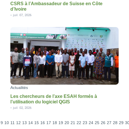
CSRS à l’Ambassadeur de Suisse en Côte
d’Ivoire
-
juil. 07, 2026
Actualités
Les chercheurs de l’axe ESAH formés à
l’utilisation du logiciel QGIS
-
juil. 02, 2026
9
10
11
12
13
14
15
16
17
18
19
20
21
22
23
24
25
26
27
28
29
3