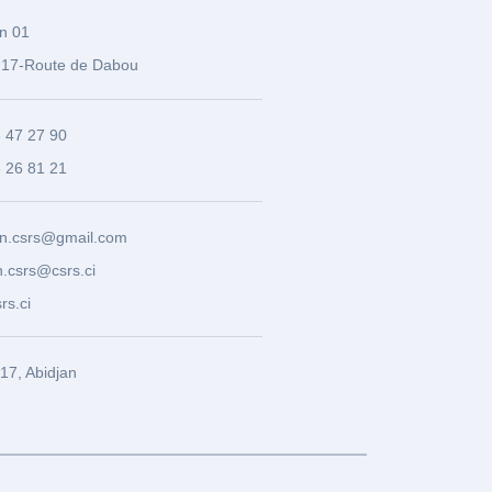
n 01
17-Route de Dabou
3 47 27 90
8 26 81 21
n.csrs@gmail.com
.csrs@csrs.ci
rs.ci
7, Abidjan