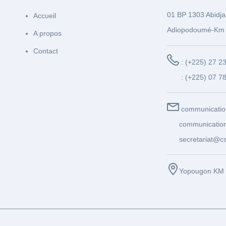
01 BP 1303 Abidja
Accueil
Adiopodoumé-Km 
A propos
Contact
: (+225) 27 2
: (+225) 07 7
communicatio
communication
secretariat@cs
Yopougon KM 1