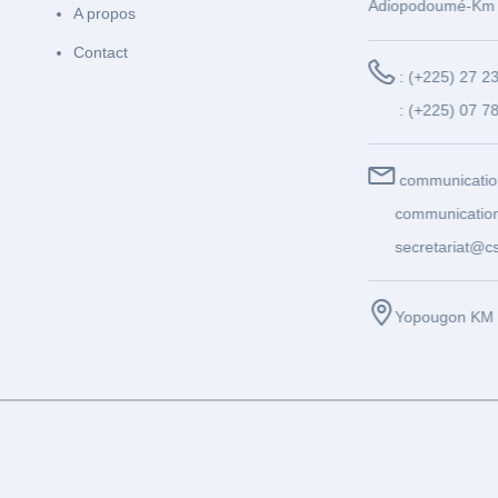
Adiopodoumé-Km 
A propos
Contact
: (+225) 27 2
: (+225) 07 7
communicatio
communication
secretariat@cs
Yopougon KM 1