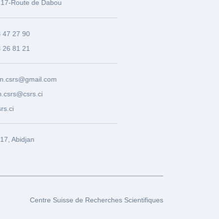
17-Route de Dabou
3 47 27 90
8 26 81 21
n.csrs@gmail.com
.csrs@csrs.ci
rs.ci
7, Abidjan
Centre Suisse de Recherches Scientifiques