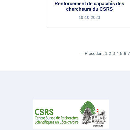
Renforcement de capacités des
chercheurs du CSRS
19-10-2023
← Précédent
1
2
3
4
5
6
7