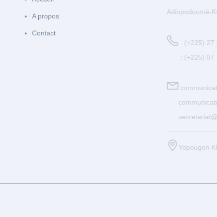
Adiopodoumé-Km 
A propos
Contact
: (+225) 27 2
: (+225) 07 7
communicatio
communication
secretariat@cs
Yopougon KM 1