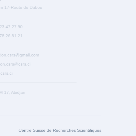
17-Route de Dabou
3 47 27 90
8 26 81 21
n.csrs@gmail.com
.csrs@csrs.ci
rs.ci
7, Abidjan
Centre Suisse de Recherches Scientifiques