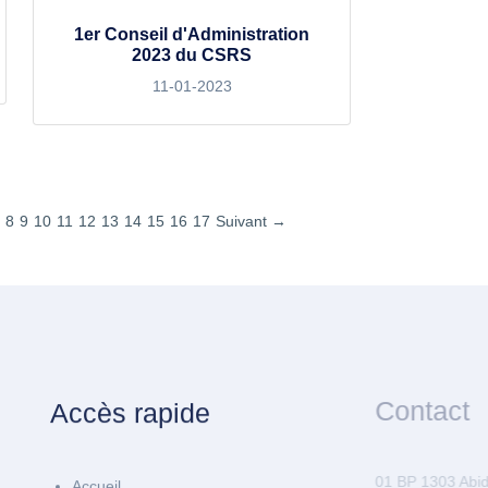
1er Conseil d'Administration
2023 du CSRS
11-01-2023
8
9
10
11
12
13
14
15
16
17
Suivant →
Accès rapide
Contact
01 BP 1303 Abidja
Accueil