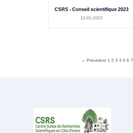
CSRS - Conseil scientifique 2023
12-01-2023
← Précédent
1
2
3
4
5
6
7