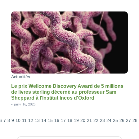
Actualités
Le prix Wellcome Discovery Award de 5 millions
de livres sterling décerné au professeur Sam
Sheppard à l'Institut Ineos d'Oxford
-
janv. 16, 2025
6
7
8
9
10
11
12
13
14
15
16
17
18
19
20
21
22
23
24
25
26
27
28