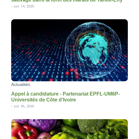
-
juil. 14, 2020
Actualités
Appel à candidature - Partenariat EPFL-UM6P-
Universités de Côte d'Ivoire
-
juil. 06, 2020