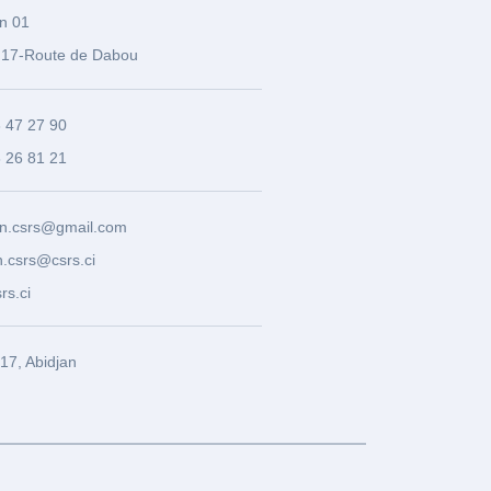
n 01
17-Route de Dabou
3 47 27 90
8 26 81 21
n.csrs@gmail.com
.csrs@csrs.ci
rs.ci
7, Abidjan