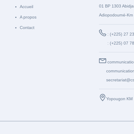
01 BP 1303 Abidja
Accueil
Adiopodoumé-Km 
A propos
Contact
: (+225) 27 2
: (+225) 07 7
communicatio
communication
secretariat@cs
Yopougon KM 1