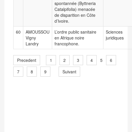
spontannée (Byttneria
Catalpifolia) menacée
de disparition en Côte
d’Ivoire.
60
AMOUSSOU
L’ordre public sanitaire
Sciences
Vigny
en Afrique noire
juridiques
Landry
francophone.
Precedent
1
2
3
4
6
5
7
8
9
Suivant