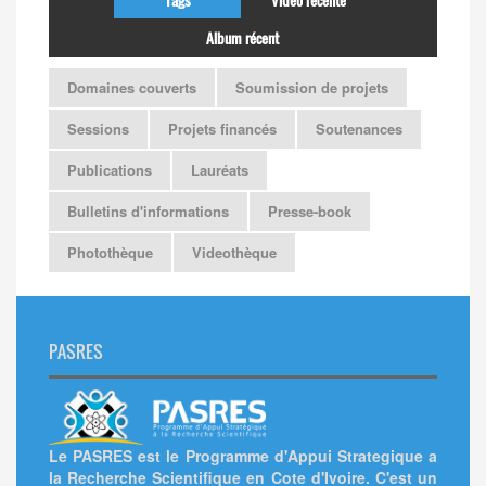
Tags
Video récente
Album récent
Domaines couverts
Soumission de projets
Sessions
Projets financés
Soutenances
Publications
Lauréats
Bulletins d'informations
Presse-book
Photothèque
Videothèque
PASRES
Le PASRES est le Programme d'Appui Strategique a
la Recherche Scientifique en Cote d'Ivoire. C'est un