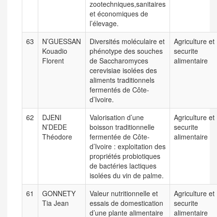
zootechniques,sanitaires
et économiques de
l’élevage.
63
N’GUESSAN
Diversités moléculaire et
Agriculture et
Kouadio
phénotype des souches
securite
Florent
de Saccharomyces
alimentaire
cerevisiae isolées des
aliments traditionnels
fermentés de Côte-
d’Ivoire.
62
DJENI
Valorisation d’une
Agriculture et
N’DEDE
boisson traditionnelle
securite
Théodore
fermentée de Côte-
alimentaire
d’Ivoire : exploitation des
propriétés probiotiques
de bactéries lactiques
isolées du vin de palme.
61
GONNETY
Valeur nutritionnelle et
Agriculture et
Tia Jean
essais de domestication
securite
d’une plante alimentaire
alimentaire