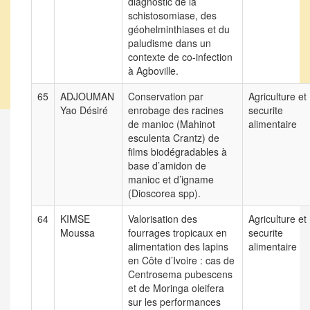
diagnostic de la
schistosomiase, des
géohelminthiases et du
paludisme dans un
contexte de co-infection
à Agboville.
65
ADJOUMAN
Conservation par
Agriculture et
Yao Désiré
enrobage des racines
securite
de manioc (Mahinot
alimentaire
esculenta Crantz) de
films biodégradables à
base d’amidon de
manioc et d’igname
(Dioscorea spp).
64
KIMSE
Valorisation des
Agriculture et
Moussa
fourrages tropicaux en
securite
alimentation des lapins
alimentaire
en Côte d’Ivoire : cas de
Centrosema pubescens
et de Moringa oleifera
sur les performances