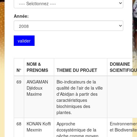
Année:
NOM &
DOMAINE
N°
PRENOMS
THEME DU PROJET
SCIENTIFIQ
69
ANGAMAN
Bio-indicateurs de la
Djédoux
qualité de l'air de la ville
Maxime
d'Abidjan à partir des
caractéristiques
biochimiques des
plantes.
68
KONAN Koffi
Approche
Environnemen
Mexmin
écosystémique de la
et Biodiversite
pêche comme moyen