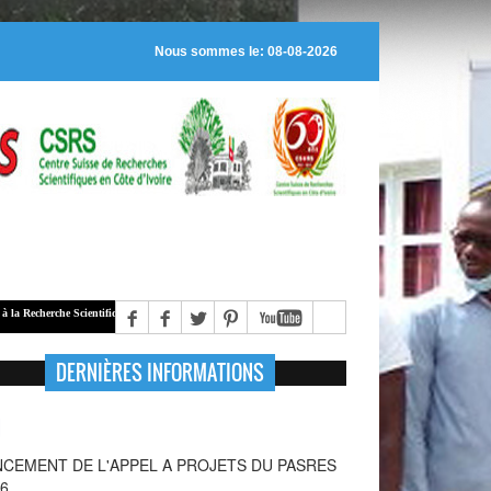
Nous sommes le: 08-08-2026
che Scientifique (
PASRES
), alloue des bourses de recherche à des jeunes chercheurs régulièrement insc
DERNIÈRES INFORMATIONS
NCEMENT DE L'APPEL A PROJETS SUR LA
NTE DE LA MERE ET DE L'ADOLESCENTE : UNE