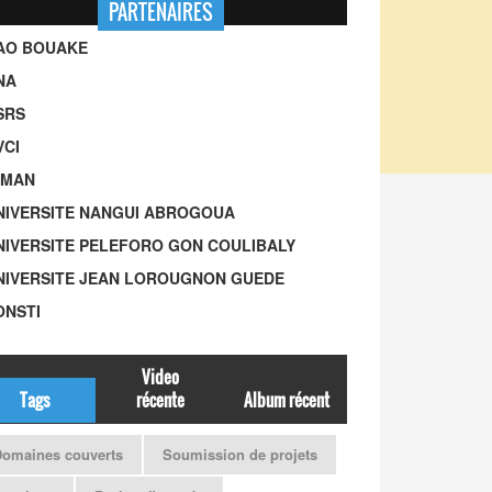
PARTENAIRES
UAO BOUAKE
NA
SRS
VCI
-MAN
UNIVERSITE NANGUI ABROGOUA
UNIVERSITE PELEFORO GON COULIBALY
UNIVERSITE JEAN LOROUGNON GUEDE
ONSTI
Video
Tags
récente
Album récent
omaines couverts
Soumission de projets