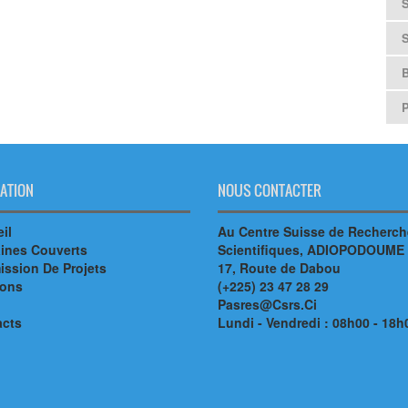
B
ATION
NOUS CONTACTER
il
Au Centre Suisse de Recherc
ines Couverts
Scientifiques, ADIOPODOUME
ssion De Projets
17, Route de Dabou
ions
(+225) 23 47 28 29
Pasres@Csrs.Ci
acts
Lundi - Vendredi : 08h00 - 18h