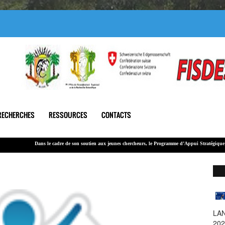
RECHERCHES
RESSOURCES
CONTACTS
Dans le cadre de son soutien
aux jeunes chercheurs
, le Programme d’Appui Stratégique à la Recher
Le montant global alloué à cet appel est de 100 000 000 F CFA.
LA
SA