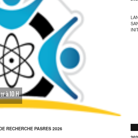
INI
LA
202
ier à 10 H
DE RECHERCHE PASRES 2026
202