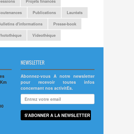
Sessions
Projets financés
Soutenances
Publications
Lauréats
ulletins d'informations
Presse-book
Photothèque
Videothèque
NEWSLETTER
hes
Abonnez-vous A notre newsletter
 Km
pour recevoir toutes infos
concernant nos activitEs.
00