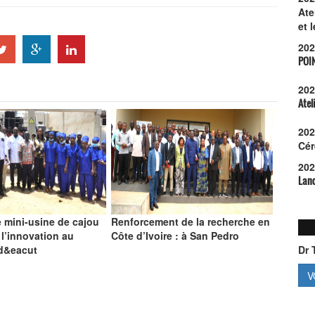
Ate
et 
202
POI
202
Atel
202
Cér
202
Lanc
 mini-usine de cajou
Renforcement de la recherche en
 l’innovation au
Côte d’Ivoire : à San Pedro
 d&eacut
Dr 
V