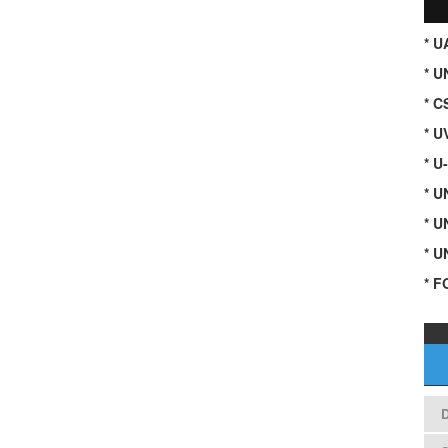
* 
* U
* C
* U
* U
* 
* 
* 
* F
D