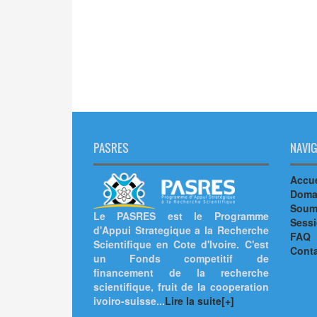
PASRES
NAVIG
Accue
Doma
Soumi
Le PASRES est le Programme
Sess
d'Appui Strategique a la Recherche
FAQ
Scientifique en Cote d'Ivoire. C'est
Cont
un Fonds competitif de
financement de la recherche
scientifique, fruit de la cooperation
ivoiro-suisse...
Lire la suite[+]